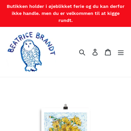
Gå
Butikken holder i øjeblikket ferie og du kan derfor
til
ikke handle. men du er velkommen til at kigge
indhold
rundt.
Søg
Log ind
Indkøbs