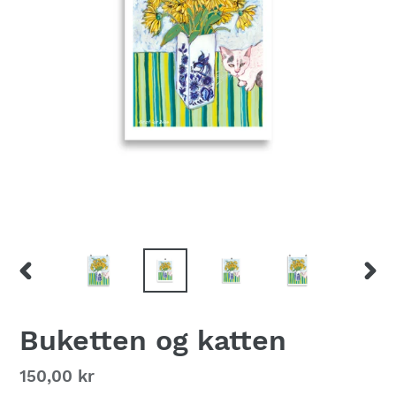
FORRIGE
NÆS
BILLEDE
BILL
Buketten og katten
Normalpris
150,00 kr