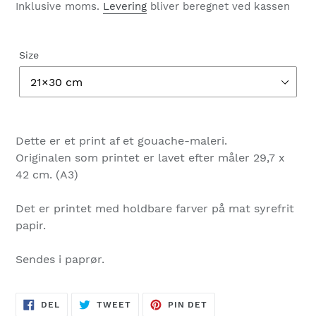
Inklusive moms.
Levering
bliver beregnet ved kassen
Size
Dette er et print af et gouache-maleri.
Originalen som printet er lavet efter måler 29,7 x
42 cm. (A3)
Det er printet med holdbare farver på mat syrefrit
papir.
Sendes i paprør.
DEL
TWEET
PIN
DEL
TWEET
PIN DET
PÅ
PÅ
PÅ