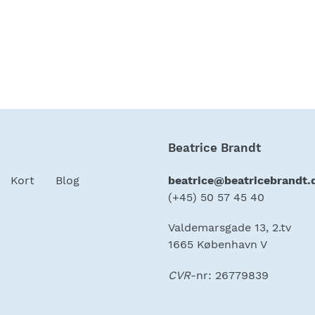
Beatrice Brandt
Kort
Blog
beatrice@beatricebrandt.
(+45) 50 57 45 40
Valdemarsgade 13, 2.tv
1665 København V
CVR
-nr: 26779839