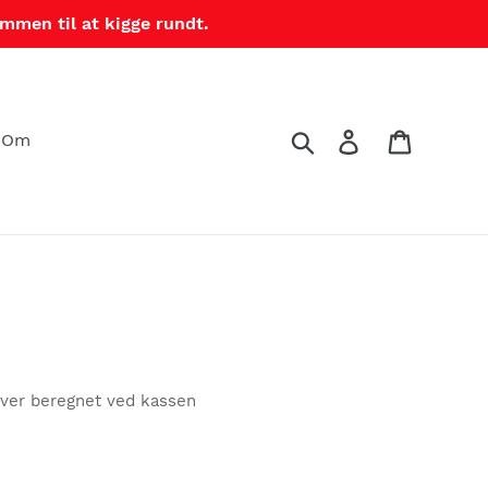
mmen til at kigge rundt.
Søg
Log ind
Indkøbs
Om
iver beregnet ved kassen