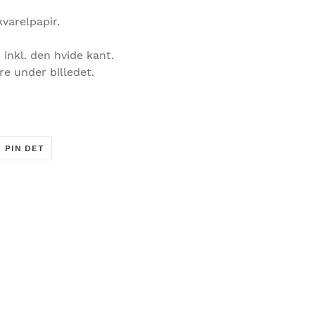
varelpapir.
inkl. den hvide kant.
re under billedet.
T
PIN
PIN DET
PÅ
ER
PINTEREST