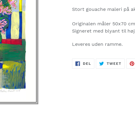
Stort gouache maleri på ak
Originalen måler 50x70 cm 
Signeret med blyant til høj
Leveres uden ramme.
DEL
TWEE
DEL
TWEET
PÅ
PÅ
FACEBOOK
TWITT