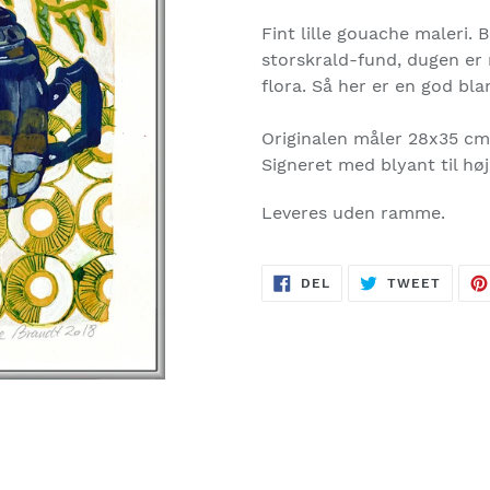
Fint lille gouache maleri.
storskrald-fund, dugen er 
flora. Så her er en god bla
Originalen måler 28x35 cm 
Signeret med blyant til høj
Leveres uden ramme.
DEL
TWEE
DEL
TWEET
PÅ
PÅ
FACEBOOK
TWITT