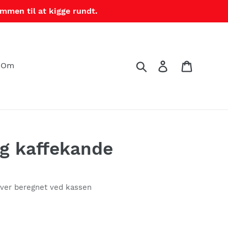
mmen til at kigge rundt.
Søg
Log ind
Indkøbs
Om
og kaffekande
iver beregnet ved kassen