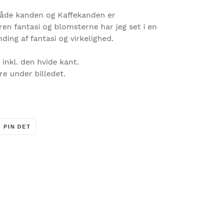
 Både kanden og Kaffekanden er
ren fantasi og blomsterne har jeg set i en
nding af fantasi og virkelighed.
inkl. den hvide kant.
re under billedet.
T
PIN
PIN DET
PÅ
ER
PINTEREST